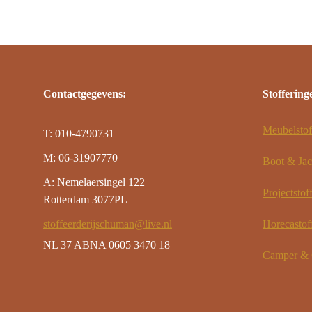
Contactgegevens:
Stoffering
Meubelstof
T: 010-4790731
M: 06-31907770
Boot & Jac
A: Nemelaersingel 122
Projectstof
Rotterdam 3077PL
stoffeerderijschuman@live.nl
Horecastof
NL 37 ABNA 0605 3470 18
Camper & C