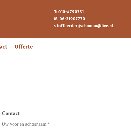
T: 010-4790731
M: 06-31907770
stoffeerderijschuman@live.nl
act
Offerte
Contact
Uw voor en achternaam *