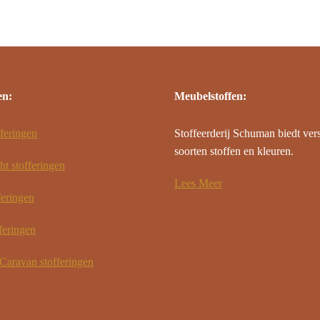
en:
Meubelstoffen:
feringen
Stoffeerderij Schuman biedt ver
soorten stoffen en kleuren.
ht stofferingen
Lees Meer
feringen
feringen
aravan stofferingen