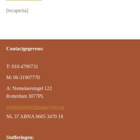
[recaptcha]
Contactgegevens:
T: 010-4790731
M: 06-31907770
A: Nemelaersingel 122
Rotterdam 3077PL
stoffeerderijschuman@live.nl
NL 37 ABNA 0605 3470 18
Stofferingen: