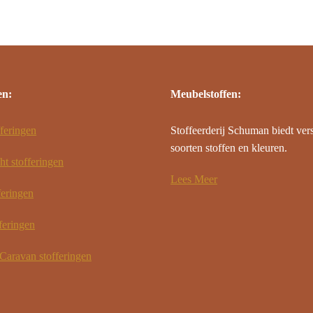
en:
Meubelstoffen:
feringen
Stoffeerderij Schuman biedt ver
soorten stoffen en kleuren.
ht stofferingen
Lees Meer
feringen
feringen
aravan stofferingen