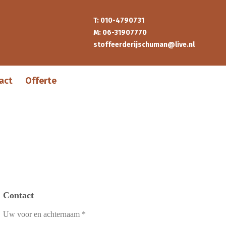
T: 010-4790731
M: 06-31907770
stoffeerderijschuman@live.nl
act
Offerte
Contact
Uw voor en achternaam *