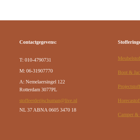
Contactgegevens:
Stoffering
Meubelstof
T: 010-4790731
M: 06-31907770
Boot & Jac
A: Nemelaersingel 122
Projectstof
Rotterdam 3077PL
stoffeerderijschuman@live.nl
Horecastof
NL 37 ABNA 0605 3470 18
Camper & C