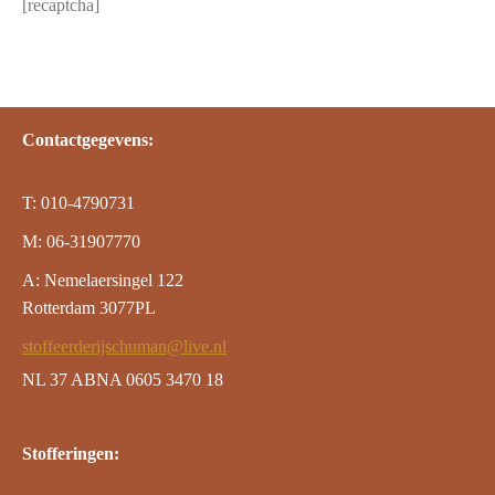
[recaptcha]
Contactgegevens:
T: 010-4790731
M: 06-31907770
A: Nemelaersingel 122
Rotterdam 3077PL
stoffeerderijschuman@live.nl
NL 37 ABNA 0605 3470 18
Stofferingen: