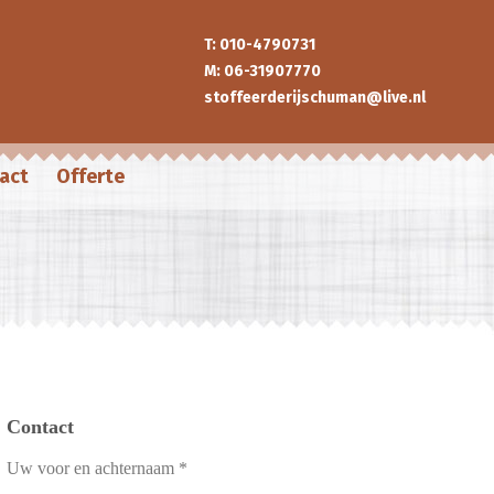
T: 010-4790731
M: 06-31907770
stoffeerderijschuman@live.nl
act
Offerte
Contact
Uw voor en achternaam *