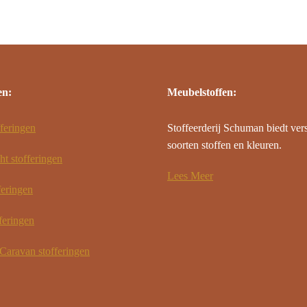
en:
Meubelstoffen:
feringen
Stoffeerderij Schuman biedt ver
soorten stoffen en kleuren.
ht stofferingen
Lees Meer
feringen
feringen
aravan stofferingen