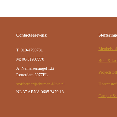
Contactgegevens:
Stoffering
Meubelstof
T: 010-4790731
M: 06-31907770
Boot & Jac
A: Nemelaersingel 122
Projectstof
Rotterdam 3077PL
stoffeerderijschuman@live.nl
Horecastof
NL 37 ABNA 0605 3470 18
Camper & C