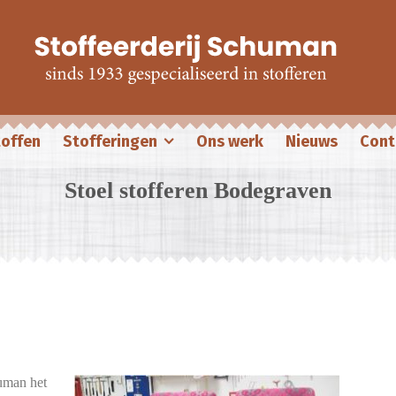
offen
Stofferingen
Ons werk
Nieuws
Cont
Stoel stofferen Bodegraven
human het