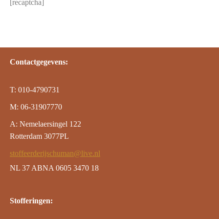
[recaptcha]
Contactgegevens:
T: 010-4790731
M: 06-31907770
A: Nemelaersingel 122
Rotterdam 3077PL
stoffeerderijschuman@live.nl
NL 37 ABNA 0605 3470 18
Stofferingen: