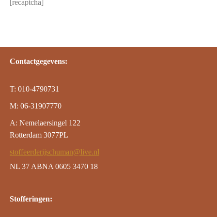
[recaptcha]
Contactgegevens:
T: 010-4790731
M: 06-31907770
A: Nemelaersingel 122
Rotterdam 3077PL
stoffeerderijschuman@live.nl
NL 37 ABNA 0605 3470 18
Stofferingen: