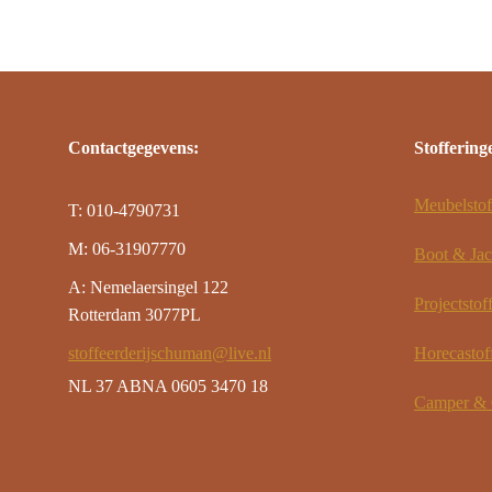
Contactgegevens:
Stoffering
Meubelstof
T: 010-4790731
M: 06-31907770
Boot & Jac
A: Nemelaersingel 122
Projectstof
Rotterdam 3077PL
stoffeerderijschuman@live.nl
Horecastof
NL 37 ABNA 0605 3470 18
Camper & C