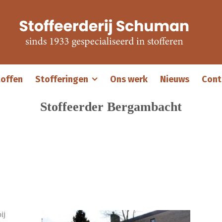
offen
Stofferingen
Ons werk
Nieuws
Cont
Stoffeerder Bergambacht
ij