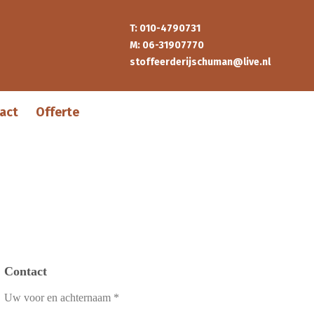
T: 010-4790731
M: 06-31907770
stoffeerderijschuman@live.nl
act
Offerte
Contact
Uw voor en achternaam *