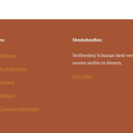
en:
Meubelstoffen:
feringen
Stoffeerderij Schuman biedt ver
soorten stoffen en kleuren.
ht stofferingen
Lees Meer
feringen
feringen
aravan stofferingen